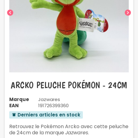
chevron_left
chevron_right
ARCKO PELUCHE POKÉMON - 24CM
Marque
Jazwares
EAN
191726399360
Derniers articles en stock
notifications_active
Retrouvez le Pokémon Arcko avec cette peluche
de 24cm de la marque
Jazwares
.