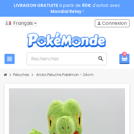
LIVRAISON GRATUITE
à partir de
80€
d'achat avec
Mondial Relay
!
Français
Connexion
person
0
view_headline
search
Peluches
Arcko Peluche Pokémon - 24cm
chevron_right
chevron_right