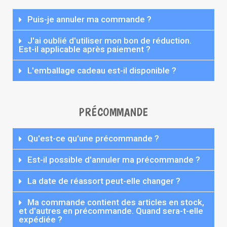
Puis-je annuler ma commande ?
J'ai oublié d'utiliser mon bon de réduction.
Est-il applicable après paiement ?
L'emballage cadeau est-il disponible ?
PRÉCOMMANDE
Qu'est-ce qu'une précommande ?
Est-il possible d'annuler ma précommande ?
La date de réassort peut-elle changer ?
Ma commande contient des articles en stock,
et d'autres en précommande. Quand sera-t-elle
expédiée ?