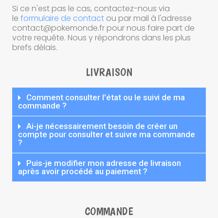
Si ce n'est pas le cas, contactez-nous via
le
formulaire de contact
ou par mail à l'adresse
contact@pokemonde.fr pour nous faire part de
votre requête. Nous y répondrons dans les plus
brefs délais.
LIVRAISON
Comment consulter l'état ou le suivi de ma
commande ?
Ai-je nécessairement besoin de créer un
compte pour consulter et suivre ma commande
?
Puis-je modifier mon adresse de livraison
après avoir procédé au paiement ?
COMMANDE