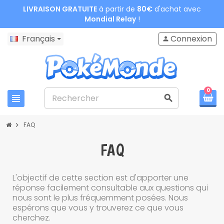
LIVRAISON GRATUITE
à partir de
80€
d'achat avec
Mondial Relay
!
Français
Connexion
person
0
view_headline
search
FAQ
chevron_right
FAQ
L'objectif de cette section est d'apporter une
réponse facilement consultable aux questions qui
nous sont le plus fréquemment posées. Nous
espérons que vous y trouverez ce que vous
cherchez.